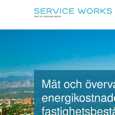
Mät och överv
energikostnade
fastighetsbes