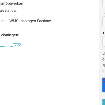
n miljöpåverkan
prestanda.
F
en i IWMS-lösningen Faciliate.
T
ll visningen
!
G
g
s
a