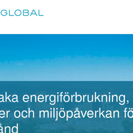
aka energiförbrukning,
r och miljöpåverkan för
tånd