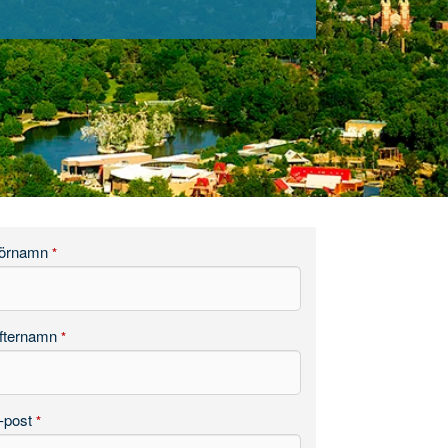
örnamn
*
fternamn
*
-post
*