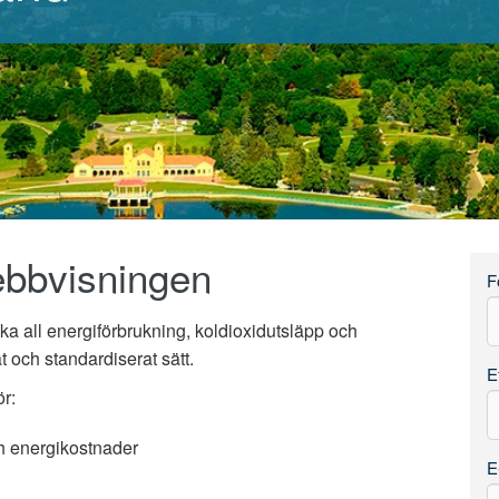
ebbvisningen
F
vaka all energiförbrukning, koldioxidutsläpp och
t och standardiserat sätt.
E
r:
h energikostnader
E